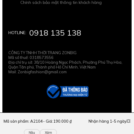
Chính sách bảo mật thông tin khách hàng
0918 135 138
HOTLINE:
CÔNG TY TNHH THỜI TRANG ZONBIG
Mã số thuế: 0318573556
Địa chỉ trụ sở: 38/10 Hoàng Ngọc Phách, Phường Phú Thọ Hòa,
Quận Tân phú, Thành phố Hồ Chí Minh, Việt Nam
Mail: Zonbigfashion@gmail.com
© Bản quyền thuộc về ZONBIG 2025
Mã sản phẩm:
A2104
190.000 ₫
Nhận hàng 1-5 ngày💥
Nâu
Xám