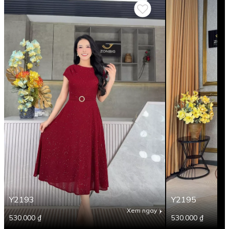
Y2193
Y2195
Xem ngay
530.000 ₫
530.000 ₫