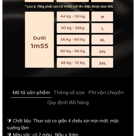
Mô tả sản phẩm
Thông số size
Phí vận chuyển
Quy định đổi hàng
🔰 Chất liệu: Thun sợi co giãn 4 chiều xịn mịn mát, mặc
sướng lắm
🔰 Màu sắc: có 2 màu : Nâu + Xám