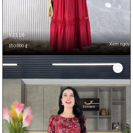
Y2116
Xem ngay
150.000 ₫