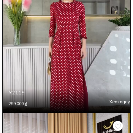
Y2119
Xem ngay
299.000 ₫