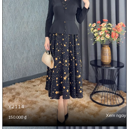
Y2114
Xem ngay
150.000 ₫