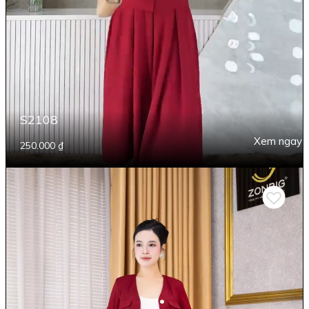
S2108
Xem ngay
250.000 ₫