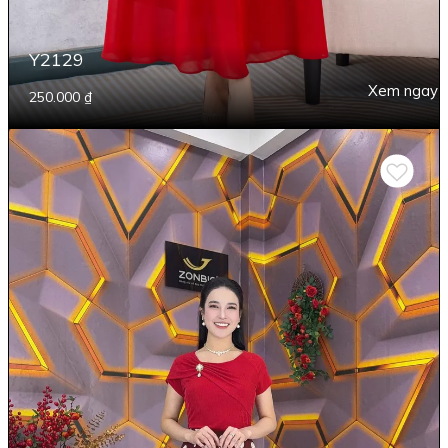
Y2129
Xem ngay
250.000 ₫