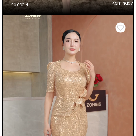
Xem ngay
150.000 ₫