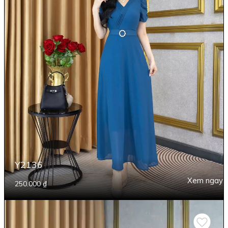
Y2136
Xem ngay
250.000 ₫