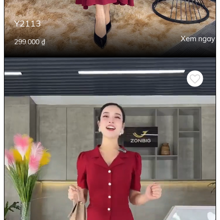
Y2113
Xem ngay
299.000 ₫