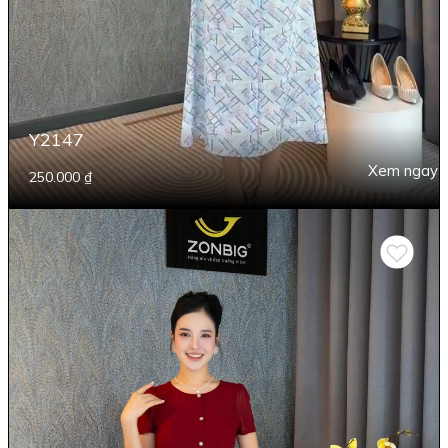
Y2147
Xem ngay
250.000 ₫