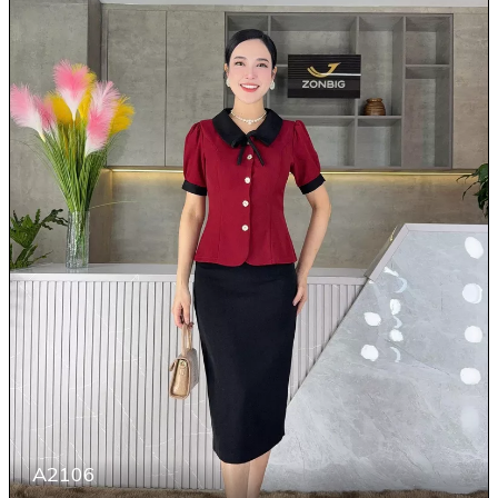
A2106