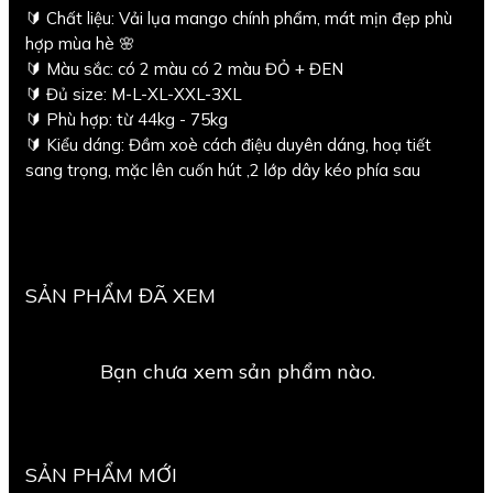
🔰 Chất liệu: Vải lụa mango chính phẩm, mát mịn đẹp phù
hợp mùa hè 🌸
🔰 Màu sắc: có 2 màu có 2 màu ĐỎ + ĐEN
🔰 Đủ size: M-L-XL-XXL-3XL
🔰 Phù hợp: từ 44kg - 75kg
🔰 Kiểu dáng: Đầm xoè cách điệu duyên dáng, hoạ tiết
sang trọng, mặc lên cuốn hút ,2 lớp dây kéo phía sau
SẢN PHẨM ĐÃ XEM
Bạn chưa xem sản phẩm nào.
SẢN PHẨM MỚI