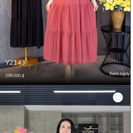
Y2143
Xem ngay
299.000 ₫