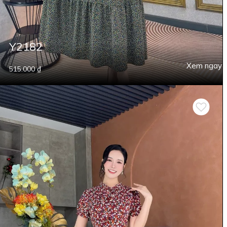
Y2182
Xem ngay
515.000 ₫