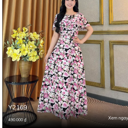
Y2169
Xem nga
490.000 ₫