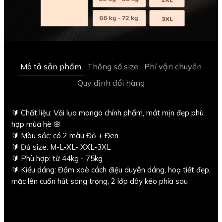
Mô tả sản phẩm
Thông số size
Phí vận chuyển
Quy định đổi hàng
🔰 Chất liệu: Vải lụa mango chính phẩm, mát mịn đẹp phù
hợp mùa hè 🌸
🔰 Màu sắc: có 2 màu Đỏ + Đen
🔰 Đủ size: M-L-XL- XXL-3XL
🔰 Phù hợp: từ 44kg - 75kg
🔰 Kiểu dáng: Đầm xoè cách điệu duyên dáng, hoạ tiết đẹp,
mặc lên cuốn hút sang trọng, 2 lớp dây kéo phía sau