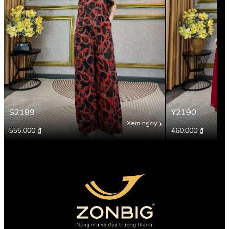
S2189
Y2190
Xem ngay
555.000 ₫
460.000 ₫