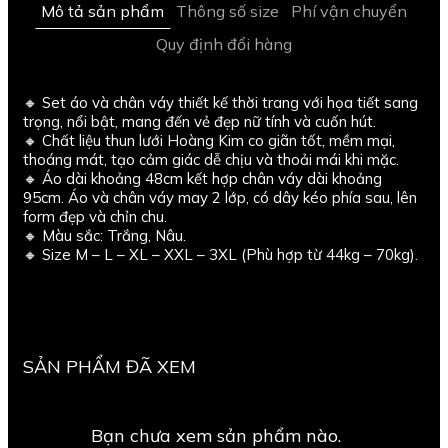
Mô tả sản phẩm
Thông số size
Phí vận chuyển
Quy định đổi hàng
🔸 Set áo và chân váy thiết kế thời trang với họa tiết sang
trọng, nổi bật, mang đến vẻ đẹp nữ tính và cuốn hút.
🔸 Chất liệu thun lưới Hoàng Kim co giãn tốt, mềm mại,
thoáng mát, tạo cảm giác dễ chịu và thoải mái khi mặc.
🔸 Áo dài khoảng 48cm kết hợp chân váy dài khoảng
95cm. Áo và chân váy may 2 lớp, có dây kéo phía sau, lên
form đẹp và chỉn chu.
🔸 Màu sắc: Trắng, Nâu.
🔸 Size M – L – XL – XXL – 3XL (Phù hợp từ 44kg – 70kg).
SẢN PHẨM ĐÃ XEM
Bạn chưa xem sản phẩm nào.