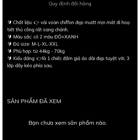
Quy định đổi hàng
🔰 Chất liệu: 👉 vải voan chiffon đẹp mướt mịn mát đi hoạ
tiết thủ công rất sang chảnh,
🔰 Màu sắc: có 2 màu ĐỎ+XANH
🔰 Đủ size: M-L-XL-XXL
🔰 Phù hợp: từ 44kg - 70kg
🔰 Kiểu dáng: 👉là 1 chiếc đầm giả áo dài đẹp tuyệt vời, 3
lớp dây kéo phía sau,
SẢN PHẨM ĐÃ XEM
Bạn chưa xem sản phẩm nào.