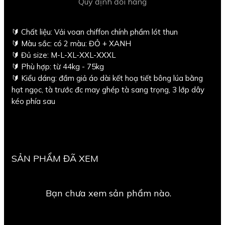
Quy định đổi hàng
🔰 Chất liệu: Vải voan chiffon chính phẩm lót thun
🔰 Màu sắc: có 2 màu: ĐỎ + XANH
🔰 Đủ size: M-L-XL-XXL-XXXL
🔰 Phù hợp: từ 44kg - 75kg
🔰 Kiểu dáng: đầm giả áo dài kết hoạ tiết bông lúa bằng
hạt ngọc, tà trước đc may ghép tà sang trọng, 3 lớp dây
kéo phía sau
SẢN PHẨM ĐÃ XEM
Bạn chưa xem sản phẩm nào.