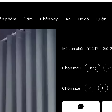
sản phẩm
Đầm
Chân váy
Áo
Bộ đồ
Quần
Mã sản phẩm:
Y2112
Chọn
màu
Hồng
Và
Chọn
size
M
L