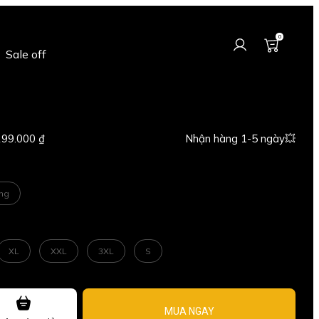
0
Sale off
299.000 ₫
Nhận hàng 1-5 ngày💥
ng
XL
XXL
3XL
S
MUA NGAY