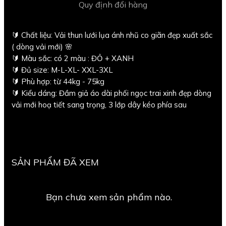
Quy định đổi hàng
🔰 Chất liệu: Vải thun lưới lụa ánh nhũ co giãn đẹp xuất sắc
( dòng vải mới) 🌸
🔰 Màu sắc: có 2 màu : ĐỎ + XANH
🔰 Đủ size: M-L-XL- XXL-3XL
🔰 Phù hợp: từ 44kg - 75kg
🔰 Kiểu dáng: Đầm giả áo dài phối ngọc trai xinh đẹp dòng
vải mới hoạ tiết sang trọng, 3 lớp dây kéo phía sau
SẢN PHẨM ĐÃ XEM
Bạn chưa xem sản phẩm nào.