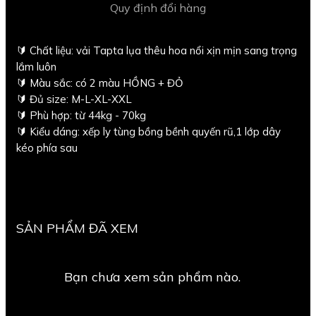
Quy định đổi hàng
🔰 Chất liệu: vải Tapta lụa thêu hoa nổi xịn mịn sang trọng
lắm luôn
🔰 Màu sắc: có 2 màu HỒNG + ĐỎ
🔰 Đủ size: M-L-XL-XXL
🔰 Phù hợp: từ 44kg - 70kg
🔰 Kiểu dáng: xếp ly tùng bồng bềnh quyến rũ,1 lớp dây
kéo phía sau
SẢN PHẨM ĐÃ XEM
Bạn chưa xem sản phẩm nào.