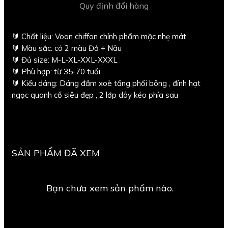
Quy định đổi hàng
🔰 Chất liệu: Voan chiffon chính phẩm mặc nhẹ mát
🔰 Màu sắc: có 2 màu Đỏ + Nâu
🔰 Đủ size: M-L-XL-XXL-XXXL
🔰 Phù hợp: từ 35-70 tuổi
🔰 Kiểu dáng: Dáng đầm xoè tầng phối bông , đính hạt
ngọc quanh cổ siêu đẹp , 2 lớp dây kéo phía sau
SẢN PHẨM ĐÃ XEM
Bạn chưa xem sản phẩm nào.