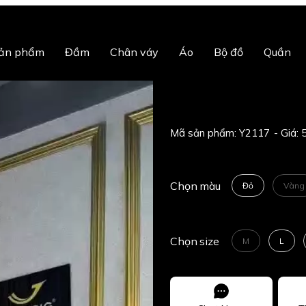
sản phẩm
Đầm
Chân váy
Áo
Bộ đồ
Quần
Mã sản phẩm:
Y2117
Chọn
màu
Đỏ
Vàng
Chọn
size
M
L