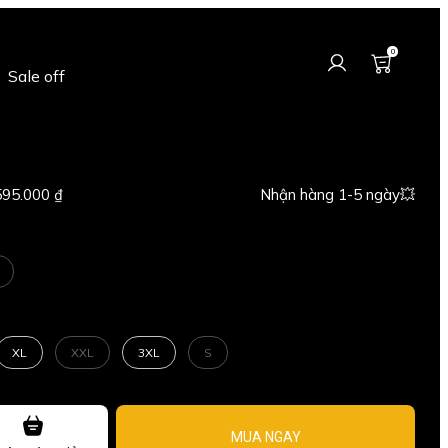
0
Sale off
595.000 ₫
Nhận hàng 1-5 ngày💥
XL
XXL
3XL
S
MUA NGAY