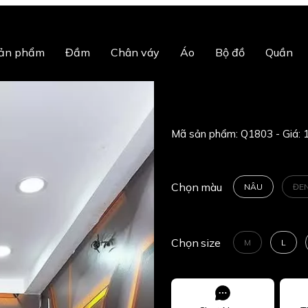
sản phẩm
Đầm
Chân váy
Áo
Bộ đồ
Quần
Mã sản phẩm:
Q1803
Chọn
màu
NÂU
ĐE
Chọn
size
M
L