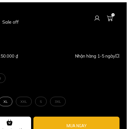
0
Sale off
150.000 ₫
Nhận hàng 1-5 ngày💥
N
XL
XXL
S
3XL
MUA NGAY