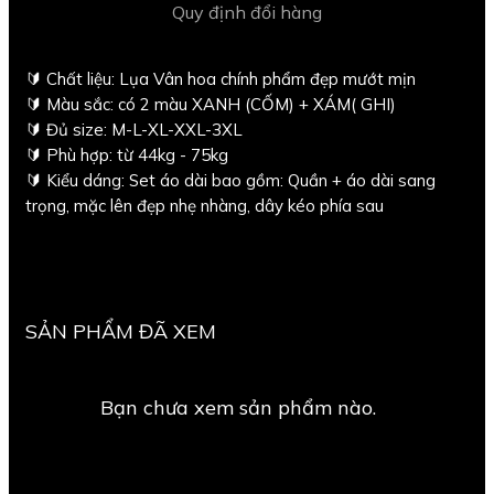
Quy định đổi hàng
🔰 Chất liệu: Lụa Vân hoa chính phẩm đẹp mướt mịn
🔰 Màu sắc: có 2 màu XANH (CỐM) + XÁM( GHI)
🔰 Đủ size: M-L-XL-XXL-3XL
🔰 Phù hợp: từ 44kg - 75kg
🔰 Kiểu dáng: Set áo dài bao gồm: Quần + áo dài sang
trọng, mặc lên đẹp nhẹ nhàng, dây kéo phía sau
SẢN PHẨM ĐÃ XEM
Bạn chưa xem sản phẩm nào.