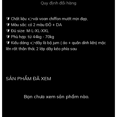
Quy định đổi hàng
🔰 Chất liệu: 👉vải voan chiffon mướt mịn đẹp,
🔰 Màu sắc: có 2 màu ĐỎ + DA
🔰 Đủ size: M-L-XL-XXL
🔰 Phù hợp: từ 44kg - 70kg
🔰 Kiểu dáng: 👉đây là bộ jum ( áo + quần dính liền) mặc
lên rất thần thái, 2 lớp dây kéo phía sau
SẢN PHẨM ĐÃ XEM
Bạn chưa xem sản phẩm nào.