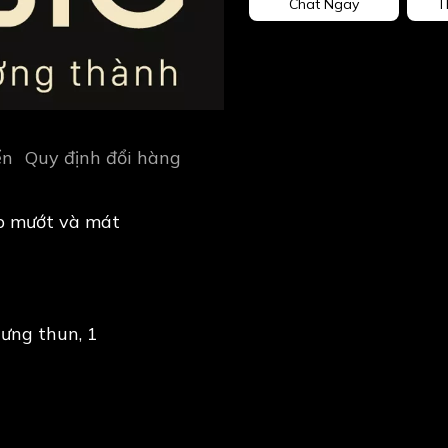
Chat Ngay
T
ển
Quy định đổi hàng
p mướt và mát
lưng thun, 1