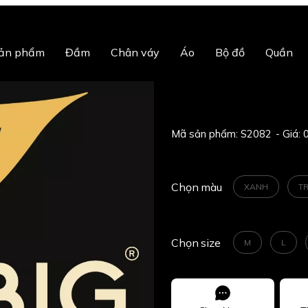
sản phẩm
Đầm
Chân váy
Áo
Bộ đồ
Quần
Mã sản phẩm:
S2082
0
Chọn
màu
XANH
T
Chọn
size
M
L