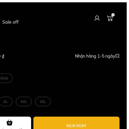
0
Sale off
 ₫
Nhận hàng 1-5 ngày💥
RẮNG
XL
XXL
3XL
MUA NGAY