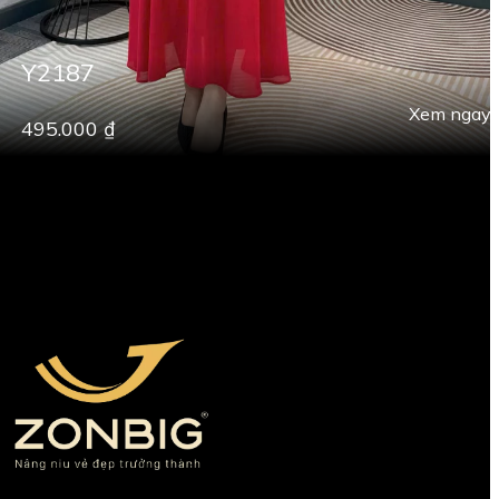
Y2187
Xem ngay
495.000 ₫