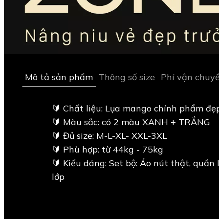
Mô tả sản phẩm
Thông số size
Phí vận chuy
🔰 Chất liệu: Lụa mango chính phẩm đẹ
🔰 Màu sắc: có 2 màu XANH + TRẮNG
🔰 Đủ size: M-L-XL- XXL-3XL
🔰 Phù hợp: từ 44kg - 75kg
🔰 Kiểu dáng: Set bộ: Áo nút thật, quần 
lớp