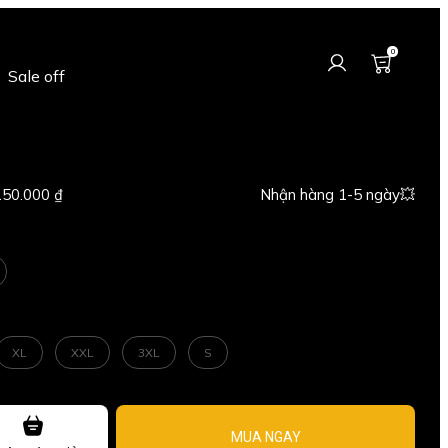
0
Sale off
150.000 ₫
Nhận hàng 1-5 ngày💥
XL
XXL
3XL
S
MUA NGAY