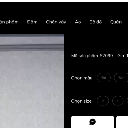
sản phẩm
Đầm
Chân váy
Áo
Bộ đồ
Quần
Mã sản phẩm:
S2099
Chọn
màu
Đỏ
Đen
Chọn
size
M
L