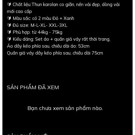
🔰 Chất liệu:Thun karolan co giãn, nền vải đẹp, dòng vải
mới cao cấp
🔰 Màu sắc: có 2 màu Đỏ + Xanh
🔰 Đủ size: M-L-XL- XXL-3XL
🔰 Phù hợp: từ 44kg - 75kg
🔰 Kiểu dáng: Set áo + quần giả váy rất thời trang,
Áo dây kéo phía sau, chiều dài áo: 53cm
Quần giả váy dây kéo phía sau, chiều dài 75cm
SẢN PHẨM ĐÃ XEM
Bạn chưa xem sản phẩm nào.