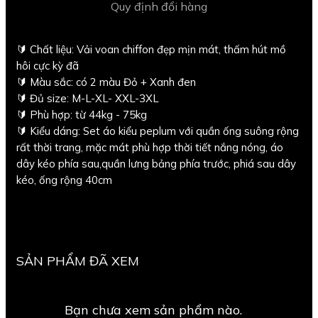
Quy định đổi hàng
🔰 Chất liệu: Vải voan chiffon đẹp mịn mát, thấm hút mồ
hôi cực kỳ đã
🔰 Màu sắc: có 2 màu Đỏ + Xanh đen
🔰 Đủ size: M-L-XL- XXL-3XL
🔰 Phù hợp: từ 44kg - 75kg
🔰 Kiểu dáng: Set áo kiểu peplum với quần ống suông rộng
rất thời trang, mặc mát phù hợp thời tiết nắng nóng, áo
dây kéo phía sau,quần lưng bảng phía trước, phiá sau dây
kéo, ống rộng 40cm
SẢN PHẨM ĐÃ XEM
Bạn chưa xem sản phẩm nào.