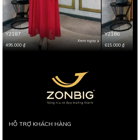
Y2187
Y2186
Xem ngay
495.000 ₫
615.000 ₫
HỖ TRỢ KHÁCH HÀNG