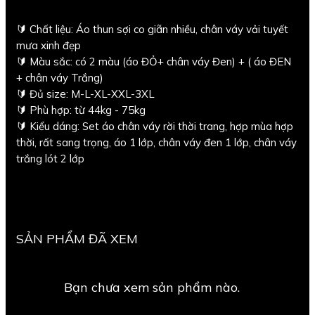
🔰 Chất liệu: Áo thun sợi co giãn nhiều, chân váy vải tuyết
mưa xinh đẹp
🔰 Màu sắc: có 2 màu (áo ĐỎ+ chân váy Đen) + ( áo ĐEN
+ chân váy Trắng)
🔰 Đủ size: M-L-XL-XXL-3XL
🔰 Phù hợp: từ 44kg - 75kg
🔰 Kiểu dáng: Set áo chân váy rời thời trang, hợp mùa hợp
thời, rất sang trọng, áo 1 lớp, chân váy đen 1 lớp, chân váy
trắng lót 2 lớp
SẢN PHẨM ĐÃ XEM
Bạn chưa xem sản phẩm nào.