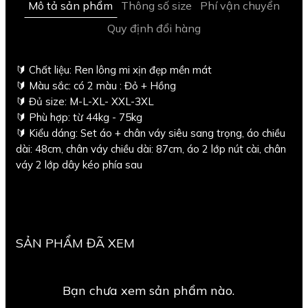
Mô tả sản phẩm
Thông số size
Phí vận chuyển
Quy định đổi hàng
🔰 Chất liệu: Ren lông mi xịn đẹp mền mát
🔰 Màu sắc: có 2 màu : Đỏ + Hồng
🔰 Đủ size: M-L-XL- XXL-3XL
🔰 Phù hợp: từ 44kg - 75kg
🔰 Kiểu dáng: Set áo + chân váy siêu sang trọng, áo chiều
dài: 48cm, chân váy chiều dài: 87cm, áo 2 lớp nút cài, chân
váy 2 lớp dây kéo phía sau
SẢN PHẨM ĐÃ XEM
Bạn chưa xem sản phẩm nào.