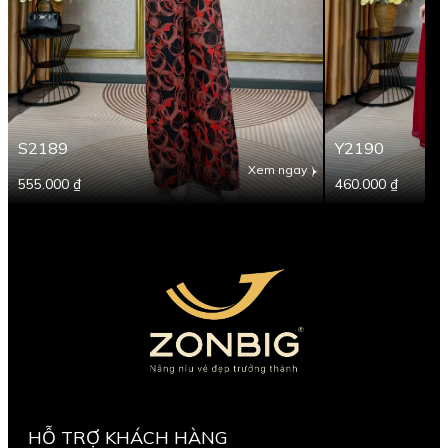
S2189
Y2190
Xem ngay
555.000 ₫
460.000 ₫
HỖ TRỢ KHÁCH HÀNG