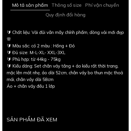
Mô tả sản phẩm
Thông số size
Phí vận chuyển
Quy định đổi hàng
🔰 Chất liệu: Vải đũi vân mây chính phẩm, dòng vải mới đẹp
🌸
🔰 Màu sắc: có 2 màu : Hồng + Đỏ
🔰 Đủ size: M-L-XL- XXL-3XL
🔰 Phù hợp: từ 44kg - 75kg
🔰 Kiểu dáng: Set chân váy tầng + áo kiểu rất thời trang,
mặc lên mát nhẹ, áo dài 52cm, chân váy bo thun mặc thoả
mái, chân váy dài 58cm
Áo + chân váy đều 1 lớp
SẢN PHẨM ĐÃ XEM