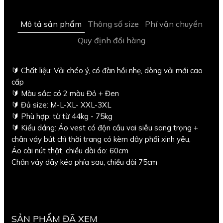
Mô tả sản phẩm
Thông số size
Phí vận chuyển
Quy định đổi hàng
🔰 Chất liệu: Vải chéo ý, có đàn hồi nhẹ, dòng vải mới cao
cấp
🔰 Màu sắc: có 2 màu Đỏ + Đen
🔰 Đủ size: M-L-XL- XXL-3XL
🔰 Phù hợp: từ từ 44kg - 75kg
🔰 Kiểu dáng: Áo vest có độn cầu vai siêu sang trọng +
chân váy bút chì thời trang có kèm dây phối xinh yêu,
Áo cài nút thật, chiều dài áo: 60cm
Chân váy dây kéo phía sau, chiều dài 75cm
SẢN PHẨM ĐÃ XEM