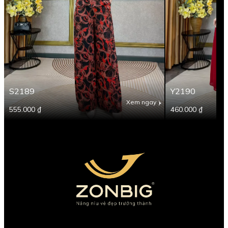
S2189
Y2190
Xem ngay
555.000 ₫
460.000 ₫