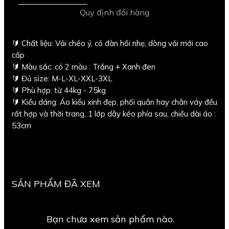
Quy định đổi hàng
🔰 Chất liệu: Vải chéo ý, có đàn hồi nhẹ, dòng vải mới cao
cấp
🔰 Màu sắc: có 2 màu : Trắng + Xanh đen
🔰 Đủ size: M-L-XL-XXL-3XL
🔰 Phù hợp: từ 44kg - 75kg
🔰 Kiểu dáng: Áo kiểu xinh đẹp, phối quần hay chân váy đều
rất hợp và thời trang, 1 lớp dây kéo phía sau, chiều dài áo :
53cm
SẢN PHẨM ĐÃ XEM
Bạn chưa xem sản phẩm nào.