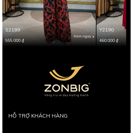
S2189
Y2190
Xem ngay
555.000 ₫
460.000 ₫
HỖ TRỢ KHÁCH HÀNG